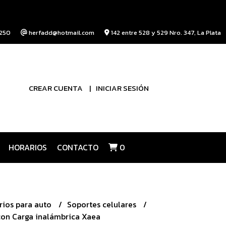
250
herfadd@hotmail.com
142 entre 528 y 529 Nro. 347, La Plata
CREAR CUENTA
INICIAR SESIÓN
HORARIOS
CONTACTO
0
rios para auto
Soportes celulares
con Carga inalámbrica Xaea