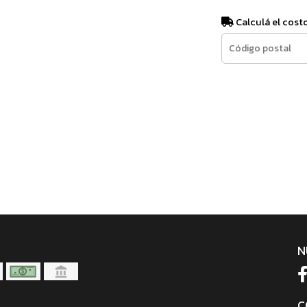
Calculá el cost
N
C