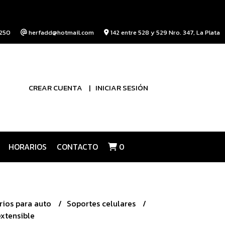
250
herfadd@hotmail.com
142 entre 528 y 529 Nro. 347, La Plata
CREAR CUENTA
INICIAR SESIÓN
HORARIOS
CONTACTO
0
rios para auto
Soportes celulares
xtensible