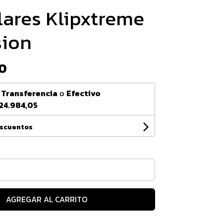
lares Klipxtreme
sion
0
n
Transferencia
o
Efectivo
24.984,05
escuentos
AGREGAR AL CARRITO