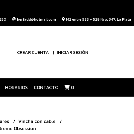
250
herfadd@hotmail.com
142 entre 528 y 529 Nro. 347, La Plata
CREAR CUENTA
INICIAR SESIÓN
HORARIOS
CONTACTO
0
lares
Vincha con cable
xtreme Obsession