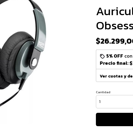
Auricu
Obses
$26.299,0
5% OFF
co
Precio final:
$
Ver cuotas y d
Cantidad