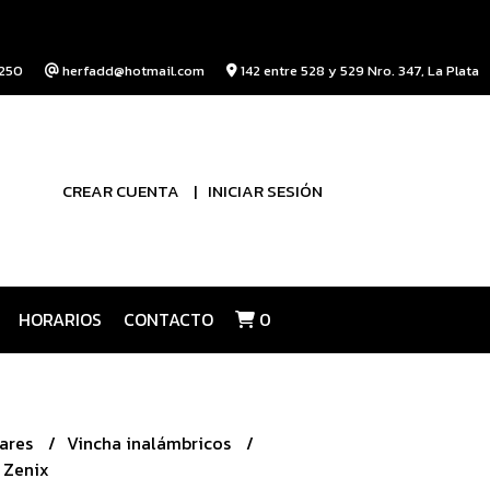
250
herfadd@hotmail.com
142 entre 528 y 529 Nro. 347, La Plata
CREAR CUENTA
INICIAR SESIÓN
HORARIOS
CONTACTO
0
lares
Vincha inalámbricos
 Zenix