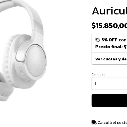
Auricu
$15.850,0
5% OFF
co
Precio final:
$
Ver cuotas y d
Cantidad
Calculá el cost