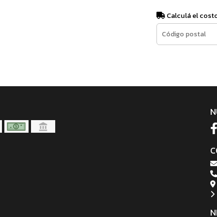
Calculá el cost
N
C
N