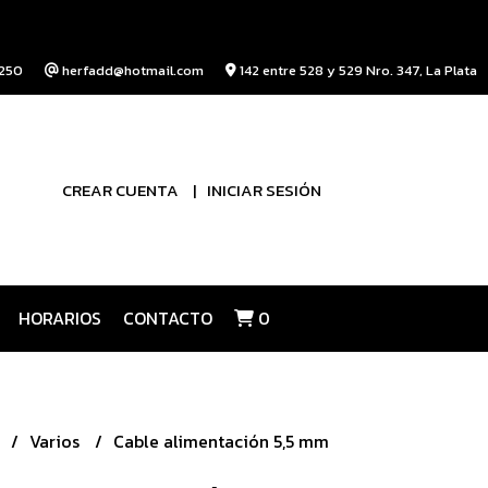
250
herfadd@hotmail.com
142 entre 528 y 529 Nro. 347, La Plata
CREAR CUENTA
INICIAR SESIÓN
HORARIOS
CONTACTO
0
Varios
Cable alimentación 5,5 mm