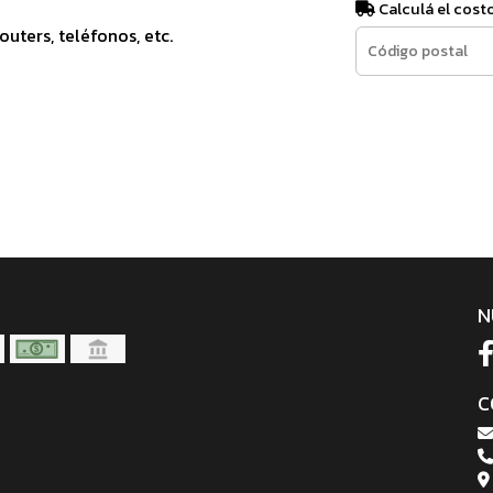
Calculá el cost
uters, teléfonos, etc.
N
C