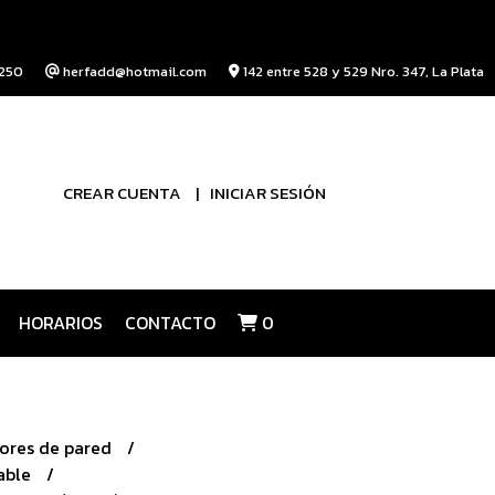
250
herfadd@hotmail.com
142 entre 528 y 529 Nro. 347, La Plata
CREAR CUENTA
INICIAR SESIÓN
HORARIOS
CONTACTO
0
ores de pared
cable