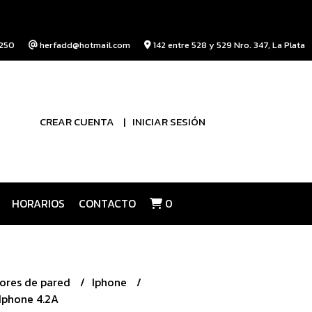
250
herfadd@hotmail.com
142 entre 528 y 529 Nro. 347, La Plata
CREAR CUENTA
INICIAR SESIÓN
HORARIOS
CONTACTO
0
ores de pared
Iphone
Iphone 4.2A