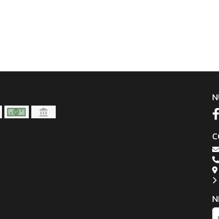
N
C
N