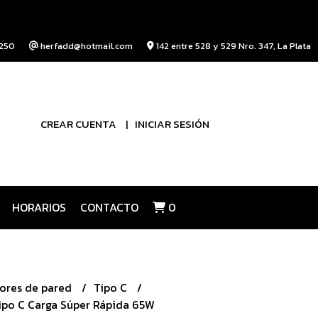
250
herfadd@hotmail.com
142 entre 528 y 529 Nro. 347, La Plata
CREAR CUENTA
INICIAR SESIÓN
HORARIOS
CONTACTO
0
ores de pared
Tipo C
ipo C Carga Súper Rápida 65W