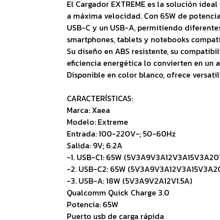
El Cargador EXTREME es la solución ideal 
a máxima velocidad. Con 65W de potencia 
USB-C y un USB-A, permitiendo diferente
smartphones, tablets y notebooks compati
Su diseño en ABS resistente, su compatibil
eficiencia energética lo convierten en un 
Disponible en color blanco, ofrece versati
CARACTERÍSTICAS:
Marca: Xaea
Modelo: Extreme
Entrada: 100-220V-; 50-60Hz
Salida: 9V; 6.2A
-1. USB-C1: 65W (5V3A9V3A12V3A15V3A20
-2. USB-C2: 65W (5V3A9V3A12V3A15V3A2
-3. USB-A: 18W (5V3A9V2A12V1.5A)
Qualcomm Quick Charge 3.0
Potencia: 65W
Puerto usb de carga rápida