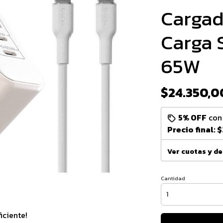
Cargad
Carga 
65W
$24.350,0
5% OFF
co
Precio final:
$
Ver cuotas y d
Cantidad
ciente!