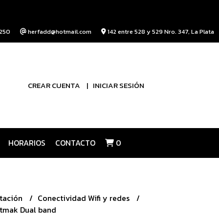
250
herfadd@hotmail.com
142 entre 528 y 529 Nro. 347, La Plata
CREAR CUENTA
INICIAR SESIÓN
HORARIOS
CONTACTO
0
tación
Conectividad Wifi y redes
etmak Dual band