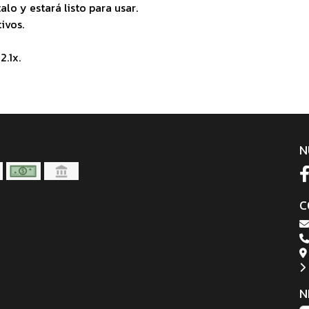
alo y estará listo para usar.
ivos.
.1x.
N
C
N