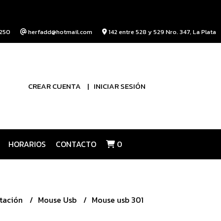
250
herfadd@hotmail.com
142 entre 528 y 529 Nro. 347, La Plata
CREAR CUENTA
INICIAR SESIÓN
HORARIOS
CONTACTO
0
tación
Mouse Usb
Mouse usb 301