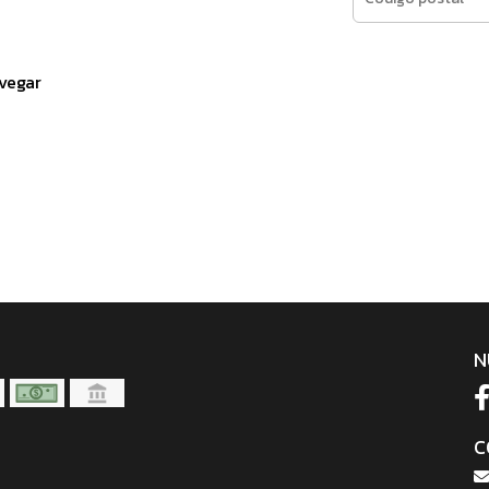
vegar
N
C