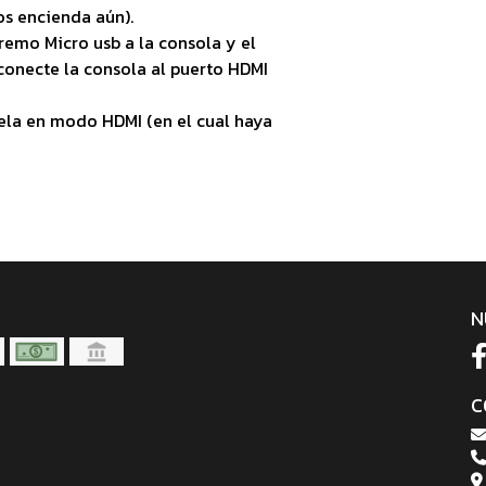
los encienda aún).
remo Micro usb a la consola y el
onecte la consola al puerto HDMI
ela en modo HDMI (en el cual haya
N
C