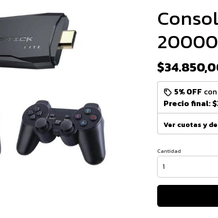
Consol
20000
$34.850,0
5% OFF
co
Precio final:
$
Ver cuotas y d
Cantidad