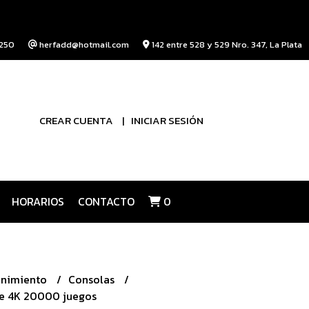
250
herfadd@hotmail.com
142 entre 528 y 529 Nro. 347, La Plata
CREAR CUENTA
INICIAR SESIÓN
HORARIOS
CONTACTO
0
enimiento
Consolas
te 4K 20000 juegos