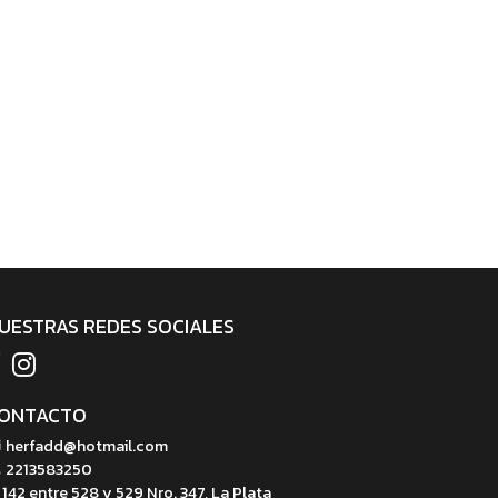
UESTRAS REDES SOCIALES
ONTACTO
herfadd@hotmail.com
2213583250
142 entre 528 y 529 Nro. 347, La Plata