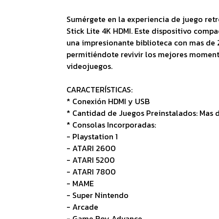
Sumérgete en la experiencia de juego ret
Stick Lite 4K HDMI. Este dispositivo compa
una impresionante biblioteca con mas de 
permitiéndote revivir los mejores momento
videojuegos.
CARACTERÍSTICAS:
* Conexión HDMI y USB
* Cantidad de Juegos Preinstalados: Mas
* Consolas Incorporadas:
- Playstation 1
- ATARI 2600
- ATARI 5200
- ATARI 7800
- MAME
- Super Nintendo
- Arcade
- Game Boy Advance