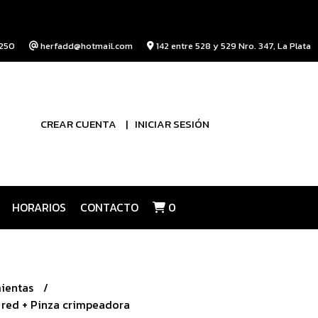
250
herfadd@hotmail.com
142 entre 528 y 529 Nro. 347, La Plata
CREAR CUENTA
INICIAR SESIÓN
HORARIOS
CONTACTO
0
ientas
 red + Pinza crimpeadora