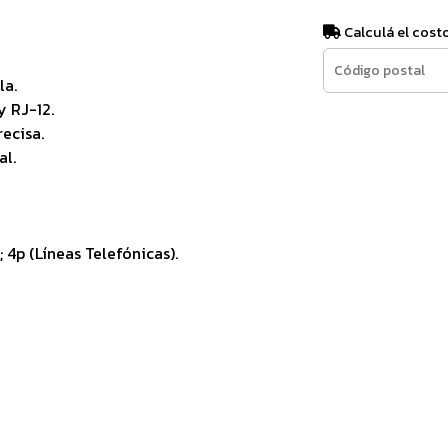
Calculá el cost
la.
y RJ-12.
ecisa.
al.
 4p (Líneas Telefónicas).