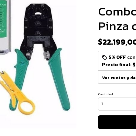
Combo 
Pinza 
$22.199,0
5% OFF
co
Precio final:
$
Ver cuotas y d
Cantidad