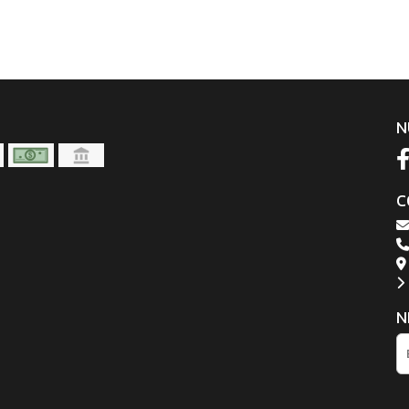
N
C
N