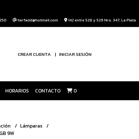
250
herfadd@hotmail.com
142 entre 528 y 529 Nro. 347, La Plata
CREAR CUENTA
INICIAR SESIÓN
HORARIOS
CONTACTO
0
ación
Lámparas
RGB 9W