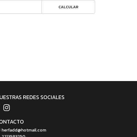
CALCULAR
UESTRAS REDES SOCIALES
ONTACTO
herfadd@hotmail.com
2213583250