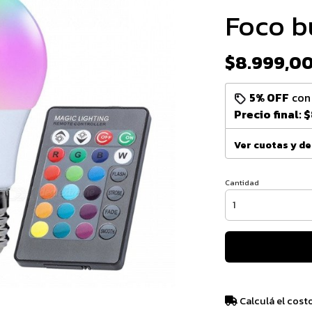
Foco b
$8.999,0
5% OFF
co
Precio final:
$
Ver cuotas y d
Cantidad
Calculá el cost