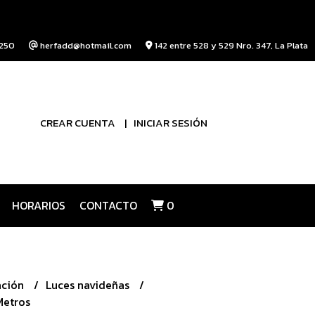
250
herfadd@hotmail.com
142 entre 528 y 529 Nro. 347, La Plata
CREAR CUENTA
INICIAR SESIÓN
HORARIOS
CONTACTO
0
ación
Luces navideñas
Metros