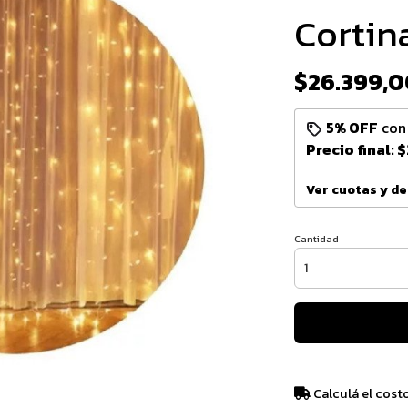
Cortin
$26.399,0
5% OFF
co
Precio final:
$
Ver cuotas y d
Cantidad
Calculá el cost