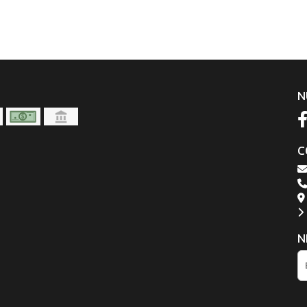
N
C
N