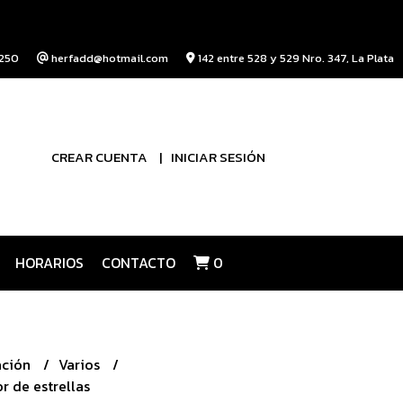
250
herfadd@hotmail.com
142 entre 528 y 529 Nro. 347, La Plata
CREAR CUENTA
INICIAR SESIÓN
HORARIOS
CONTACTO
0
ación
Varios
r de estrellas