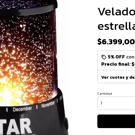
Velado
estrell
$6.399,00
5% OFF
co
Precio final:
$
Ver cuotas y d
Cantidad