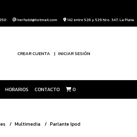
250
herfadd@hotmail.com
142 entre 528 y 529 Nro. 347, La Plata
CREAR CUENTA
INICIAR SESIÓN
HORARIOS
CONTACTO
0
tes
Multimedia
Parlante Ipod