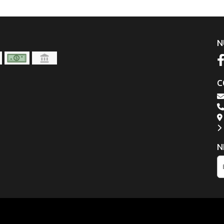
N
C
N