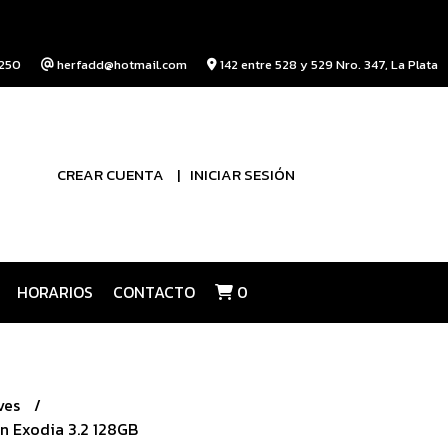
250
herfadd@hotmail.com
142 entre 528 y 529 Nro. 347, La Plata
CREAR CUENTA
INICIAR SESIÓN
HORARIOS
CONTACTO
0
ves
n Exodia 3.2 128GB