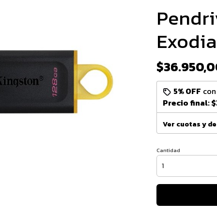
Pendri
Exodia
$36.950,0
5% OFF
co
Precio final:
$
Ver cuotas y d
Cantidad