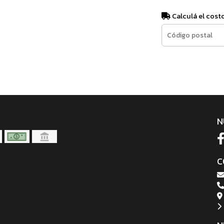
Calculá el cost
N
C