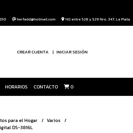
250
herfadd@hotmail.com
142 entre 528 y 529 Nro. 347, La Plata
CREAR CUENTA
INICIAR SESIÓN
HORARIOS
CONTACTO
0
tos para el Hogar
Varios
igital DS-3816L