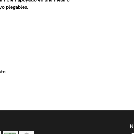
yo plegables.
oto
N