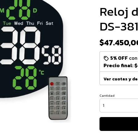
Reloj d
DS-38
$47.450,0
5% OFF
co
Precio final:
$
Ver cuotas y d
Cantidad