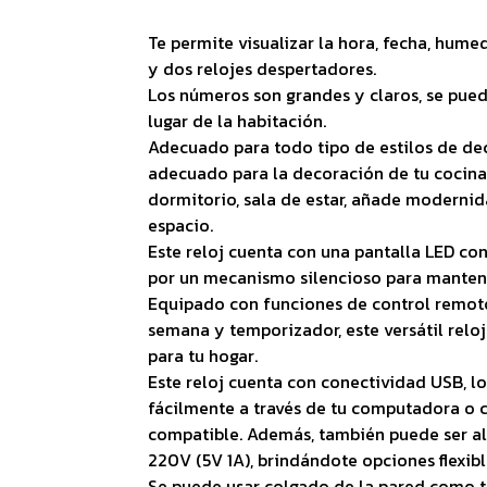
Te permite visualizar la hora, fecha, humed
y dos relojes despertadores.
Los números son grandes y claros, se pued
lugar de la habitación.
Adecuado para todo tipo de estilos de de
adecuado para la decoración de tu cocina, c
dormitorio, sala de estar, añade modernid
espacio.
Este reloj cuenta con una pantalla LED co
por un mecanismo silencioso para mantene
Equipado con funciones de control remoto
semana y temporizador, este versátil relo
para tu hogar.
Este reloj cuenta con conectividad USB, l
fácilmente a través de tu computadora o c
compatible. Además, también puede ser a
220V (5V 1A), brindándote opciones flexibl
Se puede usar colgado de la pared como