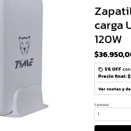
Zapati
carga 
120W
$36.950,0
5% OFF
co
Precio final:
$
Ver cuotas y d
Cantidad