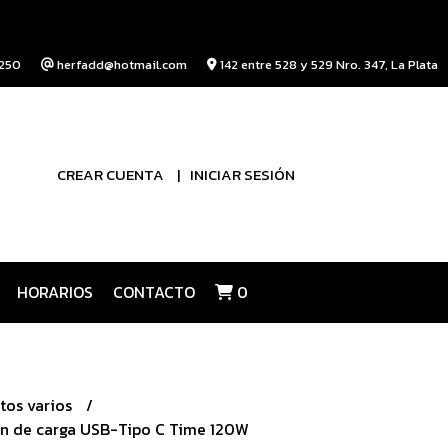
250
herfadd@hotmail.com
142 entre 528 y 529 Nro. 347, La Plata
CREAR CUENTA
INICIAR SESIÓN
HORARIOS
CONTACTO
0
tos varios
ón de carga USB-Tipo C Time 120W