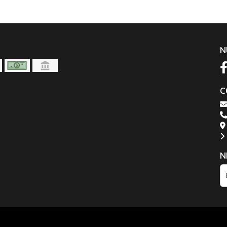
N
C
N