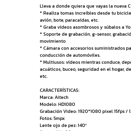
Lleva a donde quiera que vayas la nueva 
* Realiza tomas increíbles desde tu bicicle
avión, bote, paracaídas, etc.
* Graba vídeos asombrosos y súbalos a Yo
* Soporte de grabación, g-sensor, grabació
movimiento
* Cámara con accesorios suministrados par
conducción de automóviles.
* Multiusos: vídeos mientras conduce, depor
acuáticos, buceo, seguridad en el hogar, d
etc.
CARACTERÍSTICAS:
Marca: Aitech
Modelo: HD1080
Grabación Video: 1920*1080 pixel 15fps / 
Fotos: 5mpx
Lente ojo de pez: 140º