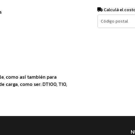
Calculá el cost
s
le, como así también para
e carga, como ser: DT100, T10,
N