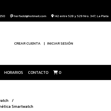
250
herfadd@hotmail.com
142 entre 528 y 529 Nro. 347, La Plata
CREAR CUENTA
INICIAR SESIÓN
HORARIOS
CONTACTO
0
watch
nética Smartwatch