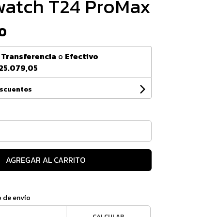
atch T24 ProMax
0
n
Transferencia
o
Efectivo
25.079,05
escuentos
AGREGAR AL CARRITO
o de envío
CALCULAR