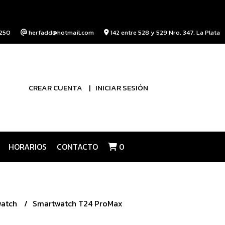
250
herfadd@hotmail.com
142 entre 528 y 529 Nro. 347, La Plata
CREAR CUENTA
INICIAR SESIÓN
HORARIOS
CONTACTO
0
watch
Smartwatch T24 ProMax