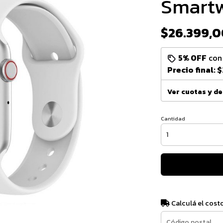
Smartw
$26.399,0
5% OFF
co
Precio final:
$
Ver cuotas y d
Cantidad
Calculá el cost